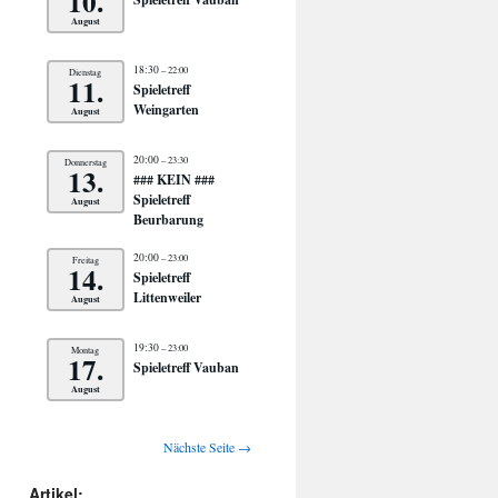
10.
August
18:30
– 22:00
Dienstag
11.
Spieletreff
Weingarten
August
20:00
– 23:30
Donnerstag
13.
### KEIN ###
Spieletreff
August
Beurbarung
20:00
– 23:00
Freitag
14.
Spieletreff
Littenweiler
August
19:30
– 23:00
Montag
17.
Spieletreff Vauban
August
Nächste Seite →
Artikel: