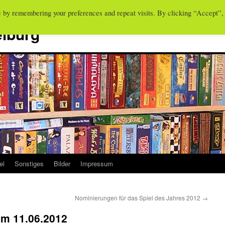
e by remembering your preferences and repeat visits. By clicking “Accept”,
eiburg
el
Sonstiges
Bilder
Impressum
Nominierungen für das Spiel des Jahres 2012
→
am 11.06.2012