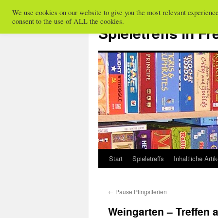
We use cookies on our website to give you the most relevant experienc
Zum
consent to the use of ALL the cookies.
Inhalt
Spieletreffs in Fr
springen
Start
Spieletreffs
Inhaltliche Artik
←
Pause Pfingstferien
Weingarten – Treffen 