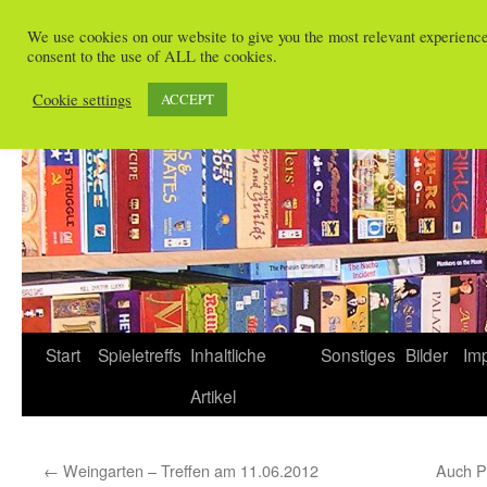
Zum
We use cookies on our website to give you the most relevant experienc
Inhalt
consent to the use of ALL the cookies.
Spieletreffs in Freiburg
springen
Cookie settings
ACCEPT
Start
Spieletreffs
Inhaltliche
Sonstiges
Bilder
Im
Artikel
←
Weingarten – Treffen am 11.06.2012
Auch P