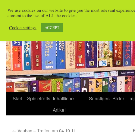
Zum
We use cookies on our website to give you the most relevant experienc
Inhalt
consent to the use of ALL the cookies.
Spieletreffs in Freiburg
springen
Cookie settings
ACCEPT
Start
Spieletreffs
Inhaltliche
Sonstiges
Bilder
Im
Artikel
←
Vauban – Treffen am 04.10.11