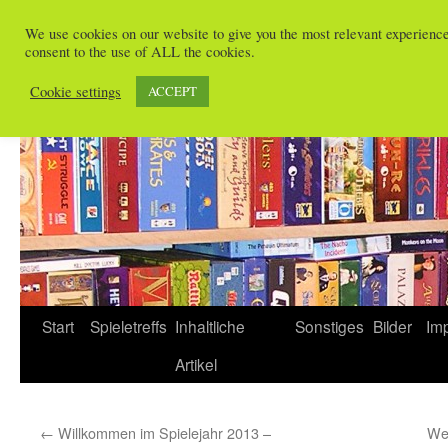
Zum
We use cookies on our website to give you the most relevant experienc
Inhalt
consent to the use of ALL the cookies.
Spieletreffs in Freiburg
springen
Cookie settings
ACCEPT
Start
Spieletreffs
Inhaltliche
Sonstiges
Bilder
Im
Artikel
←
Willkommen im Spielejahr 2013 –
We