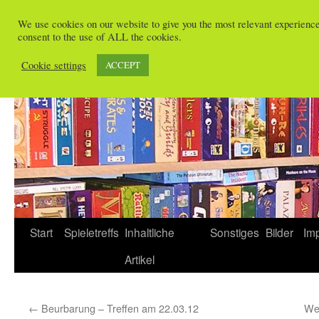
Zum
We use cookies on our website to give you the most relevant experienc
Inhalt
consent to the use of ALL the cookies.
Spieletreffs in Freiburg
springen
Cookie settings
ACCEPT
Start
Spieletreffs
Inhaltliche
Sonstiges
Bilder
Im
Artikel
←
Beurbarung – Treffen am 22.03.12
We