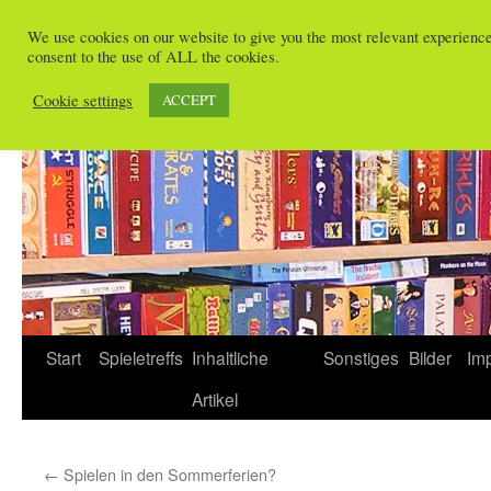
Zum
We use cookies on our website to give you the most relevant experienc
Inhalt
consent to the use of ALL the cookies.
Spieletreffs in Freiburg
springen
Cookie settings
ACCEPT
Start
Spieletreffs
Inhaltliche
Sonstiges
Bilder
Im
Artikel
←
Spielen in den Sommerferien?