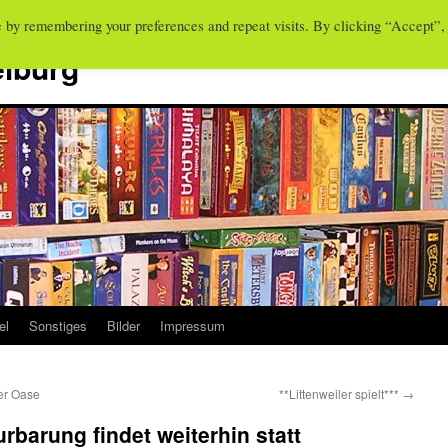
e by remembering your preferences and repeat visits. By clicking “Accept”,
eiburg
el
Sonstiges
Bilder
Impressum
der Oase
**Littenweiler spielt***
→
rbarung findet weiterhin statt