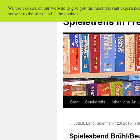
We use cookies on our website to give you the most relevant experienc
Zum
consent to the use of ALL the cookies.
Inhalt
Spieletreffs in Fr
springen
Start
Spieletreffs
Inhaltliche Artik
←
„Stadt, Land, Spielt“ am 12.9.2015 in 
Spieleabend Brühl/Beu