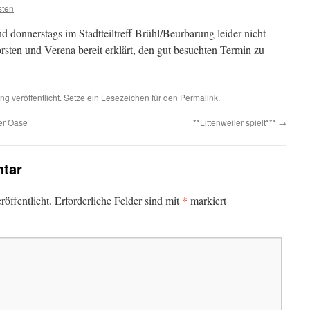
sten
donnerstags im Stadtteiltreff Brühl/Beurbarung leider nicht
rsten und Verena bereit erklärt, den gut besuchten Termin zu
ung
veröffentlicht. Setze ein Lesezeichen für den
Permalink
.
der Oase
**Littenweiler spielt***
→
tar
*
öffentlicht.
Erforderliche Felder sind mit
markiert