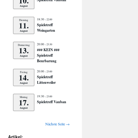
10.
August
18:30
– 22:00
Dienstag
11.
Spieletreff
Weingarten
August
20:00
– 23:30
Donnerstag
13.
### KEIN ###
Spieletreff
August
Beurbarung
20:00
– 23:00
Freitag
14.
Spieletreff
Littenweiler
August
19:30
– 23:00
Montag
17.
Spieletreff Vauban
August
Nächste Seite →
Artikel: