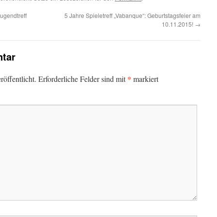
ugendtreff
5 Jahre Spieletreff „Vabanque“: Geburtstagsfeier am
10.11.2015!
→
tar
*
öffentlicht.
Erforderliche Felder sind mit
markiert