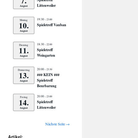
7.
Littenweiler
August
19:30
– 23:00
Montag
10.
Spieletreff Vauban
August
18:30
– 22:00
Dienstag
11.
Spieletreff
Weingarten
August
20:00
– 23:30
Donnerstag
13.
### KEIN ###
Spieletreff
August
Beurbarung
20:00
– 23:00
Freitag
14.
Spieletreff
Littenweiler
August
Nächste Seite →
Artikel: