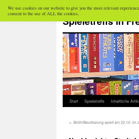
We use cookies on our website to give you the most relevant experienc
Zum
consent to the use of ALL the cookies.
Inhalt
Spieletreffs in Fr
springen
Start
Spieletreffs
Inhaltliche Artik
←
Brühl/Beurbarung spielt am 22.10. im J