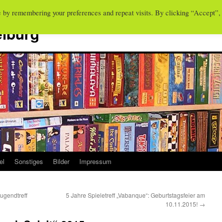
e by remembering your preferences and repeat visits. By clicking “Accept”,
eiburg
el
Sonstiges
Bilder
Impressum
ugendtreff
5 Jahre Spieletreff „Vabanque“: Geburtstagsfeier am
10.11.2015!
→