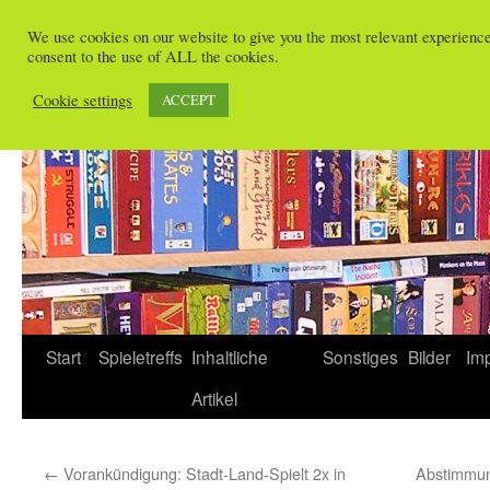
Zum
We use cookies on our website to give you the most relevant experienc
Inhalt
consent to the use of ALL the cookies.
Spieletreffs in Freiburg
springen
Cookie settings
ACCEPT
Start
Spieletreffs
Inhaltliche
Sonstiges
Bilder
Im
Artikel
←
Vorankündigung: Stadt-Land-Spielt 2x in
Abstimmun