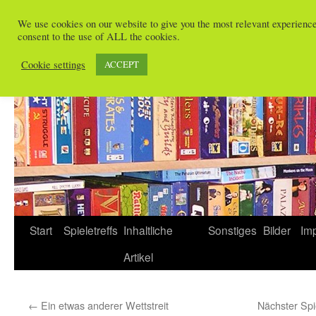
Zum
We use cookies on our website to give you the most relevant experienc
Inhalt
consent to the use of ALL the cookies.
Spieletreffs in Freiburg
springen
Cookie settings
ACCEPT
Start
Spieletreffs
Inhaltliche
Sonstiges
Bilder
Im
Artikel
←
Ein etwas anderer Wettstreit
Nächster Spi