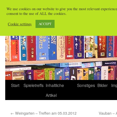
Zum
We use cookies on our website to give you the most relevant experienc
Inhalt
consent to the use of ALL the cookies.
Spieletreffs in Freiburg
springen
Cookie settings
ACCEPT
Start
Spieletreffs
Inhaltliche
Sonstiges
Bilder
Im
Artikel
←
Weingarten – Treffen am 05.03.2012
Vauban – 