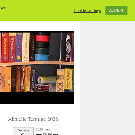
 you
Cookie settings
ACCEPT
Aktuelle Termine 2026
20:00
– 23:30
Donnerstag
### KEIN ###