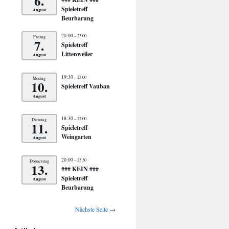
6.
Spieletreff
August
Beurbarung
20:00
– 23:00
Freitag
7.
Spieletreff
Littenweiler
August
19:30
– 23:00
Montag
10.
Spieletreff Vauban
August
18:30
– 22:00
Dienstag
11.
Spieletreff
Weingarten
August
20:00
– 23:30
Donnerstag
13.
### KEIN ###
Spieletreff
August
Beurbarung
Nächste Seite →