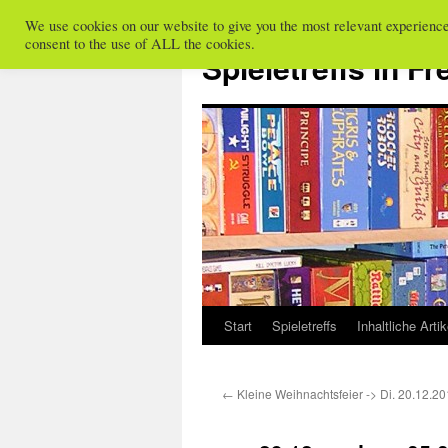
We use cookies on our website to give you the most relevant experienc
Zum
consent to the use of ALL the cookies.
Inhalt
Spieletreffs in Fr
springen
Start
Spieletreffs
Inhaltliche Artik
←
Kleine Weihnachtsfeier -> Di. 20.12.2