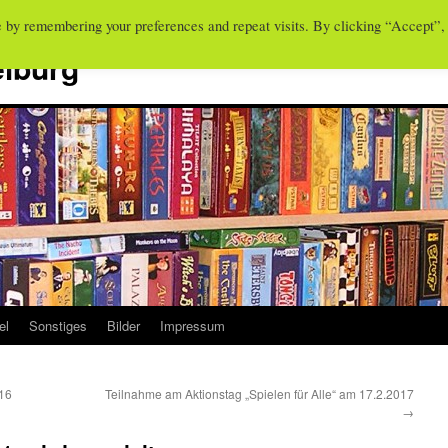
e by remembering your preferences and repeat visits. By clicking “Accept”,
eiburg
el
Sonstiges
Bilder
Impressum
016
Teilnahme am Aktionstag „Spielen für Alle“ am 17.2.2017
→