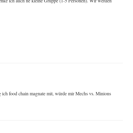
nke ich auch ne kleine Gruppe (1-5 Personen). Wir werden
ng ich food chain magnate mit, würde mir Mechs vs. Minions