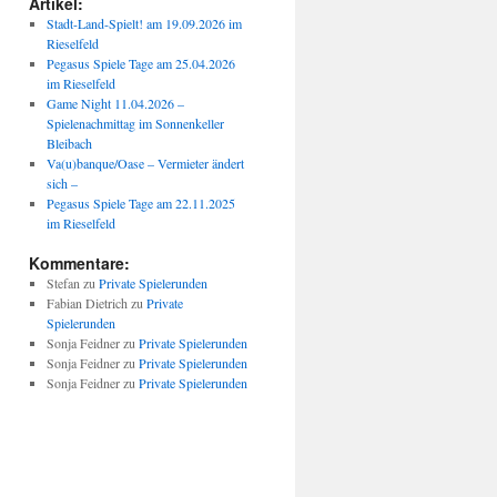
Artikel:
Stadt-Land-Spielt! am 19.09.2026 im
Rieselfeld
Pegasus Spiele Tage am 25.04.2026
im Rieselfeld
Game Night 11.04.2026 –
Spielenachmittag im Sonnenkeller
Bleibach
Va(u)banque/Oase – Vermieter ändert
sich –
Pegasus Spiele Tage am 22.11.2025
im Rieselfeld
Kommentare:
Stefan
zu
Private Spielerunden
Fabian Dietrich
zu
Private
Spielerunden
Sonja Feidner
zu
Private Spielerunden
Sonja Feidner
zu
Private Spielerunden
Sonja Feidner
zu
Private Spielerunden