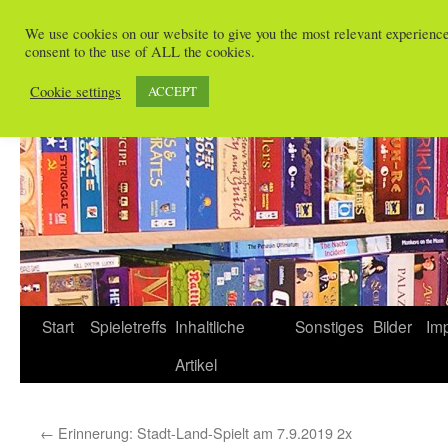
Zum
We use cookies on our website to give you the most relevant experienc
Inhalt
consent to the use of ALL the cookies.
Spieletreffs in Freiburg
springen
Cookie settings
ACCEPT
Start
Spieletreffs
Inhaltliche
Sonstiges
Bilder
Im
Artikel
←
Erinnerung: Stadt-Land-Spielt am 7.9.2019 2x