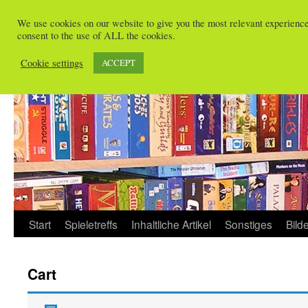
Zum
We use cookies on our website to give you the most relevant experienc
Inhalt
consent to the use of ALL the cookies.
Spieletreffs in Freiburg
springen
Cookie settings
ACCEPT
Start
Spieletreffs
Inhaltliche Artikel
Sonstiges
Bild
Cart